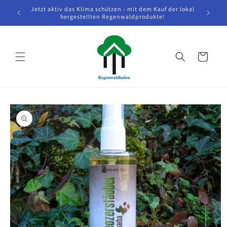
Direkt
Jetzt aktiv das Klima schützen - mit dem Kauf der lokal
Wenn w
zum
hergestellten Regenwaldprodukte!
h
Inhalt
Warenkorb
oduktinformationen
ringen