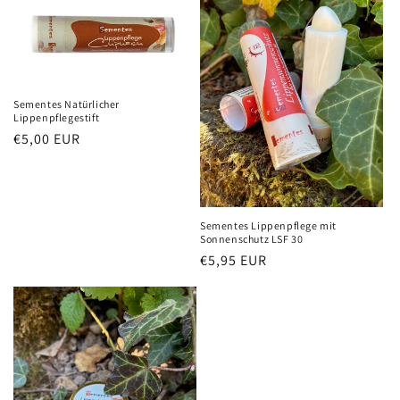
r
i
e
:
Sementes Natürlicher
Lippenpflegestift
Normaler
€5,00 EUR
Preis
Sementes Lippenpflege mit
Sonnenschutz LSF 30
Normaler
€5,95 EUR
Preis