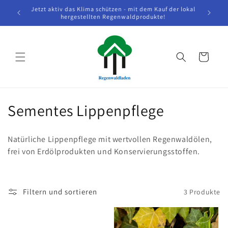
Direkt
Jetzt aktiv das Klima schützen - mit dem Kauf der lokal
zum
hergestellten Regenwaldprodukte!
Inhalt
Warenkorb
K
Sementes Lippenpflege
a
Natürliche Lippenpflege mit wertvollen Regenwaldölen,
t
frei von Erdölprodukten und Konservierungsstoffen.
e
g
Filtern und sortieren
3 Produkte
o