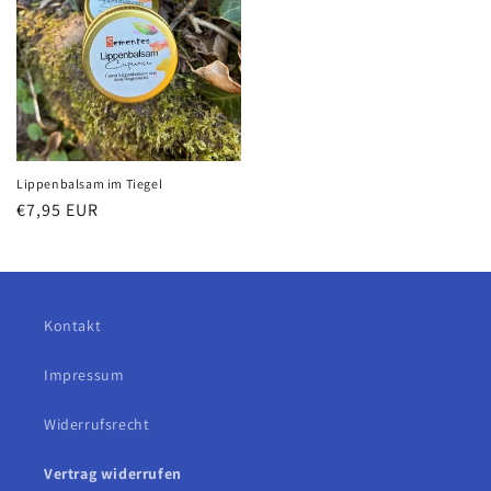
Lippenbalsam im Tiegel
Normaler
€7,95 EUR
Preis
Kontakt
Impressum
Widerrufsrecht
Vertrag widerrufen