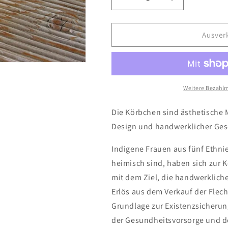
Verringere
Erhöhe
die
die
Menge
Menge
für
für
Ausver
Handgeflochtene
Handgeflocht
Körbchen
Körbchen
mit
mit
Deckel
Deckel
-
-
Weitere Bezahlm
groß
groß
Die Körbchen sind ästhetische
Design und handwerklicher Gesc
Indigene Frauen aus fünf Ethni
heimisch sind, haben sich zur
mit dem Ziel, die handwerklich
Erlös aus dem Verkauf der Flech
Grundlage zur Existenzsicheru
der Gesundheitsvorsorge und d