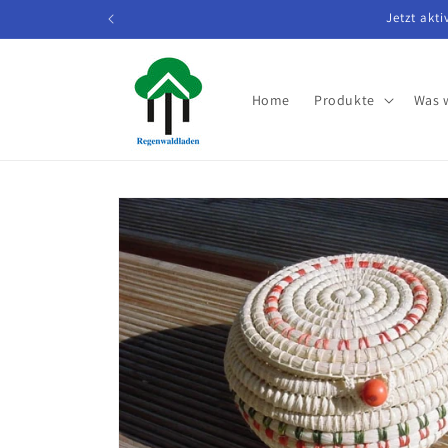
Direkt
Jetzt akt
zum
Inhalt
Home
Produkte
Was 
Zu
Produktinformationen
springen