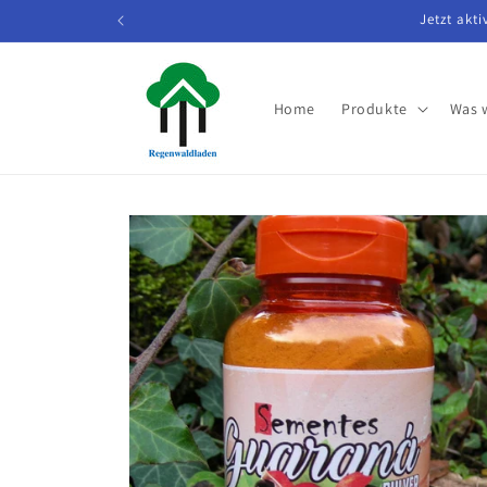
Direkt
Jetzt akt
zum
Inhalt
Home
Produkte
Was 
Zu
Produktinformationen
springen