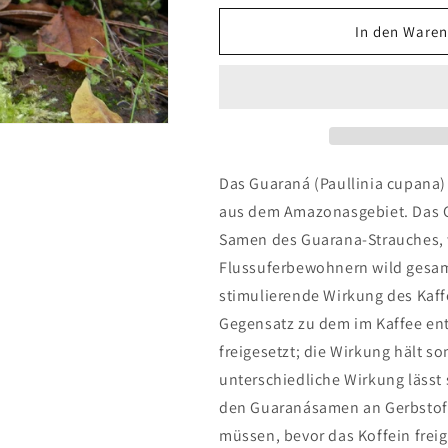
Menge
Menge
für
für
In den Waren
Guaraná-
Guaraná-
Pulver
Pulver
Das Guaraná (Paullinia cupana) 
aus dem Amazonasgebiet. Das 
Samen des Guarana-Strauches,
Flussuferbewohnern wild gesam
stimulierende Wirkung des Kaff
Gegensatz zu dem im Kaffee ent
freigesetzt; die Wirkung hält so
unterschiedliche Wirkung lässt 
den Guaranásamen an Gerbstoff
müssen, bevor das Koffein freig